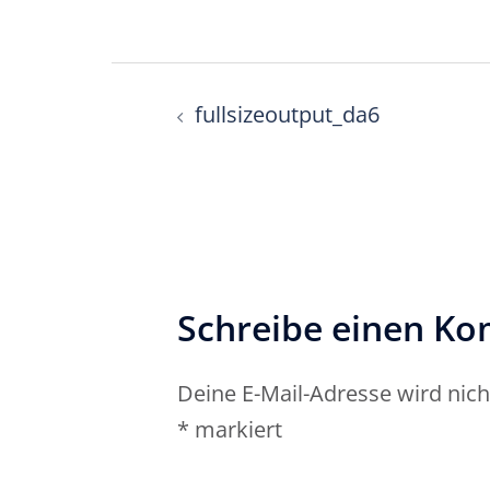
Beitragsnavigati
fullsizeoutput_da6
Schreibe einen K
Deine E-Mail-Adresse wird nicht
*
markiert