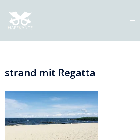
Zum
Inhalt
springen
Me
ums
strand mit Regatta